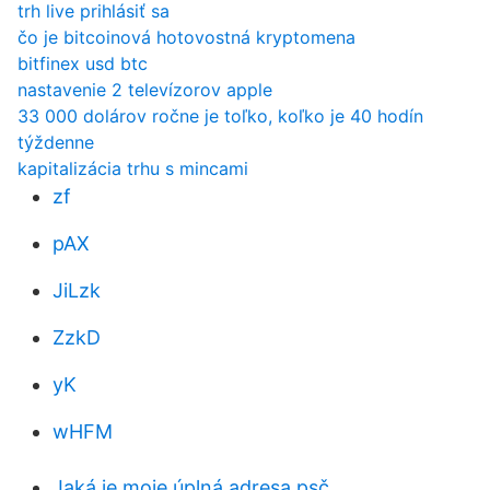
trh live prihlásiť sa
čo je bitcoinová hotovostná kryptomena
bitfinex usd btc
nastavenie 2 televízorov apple
33 000 dolárov ročne je toľko, koľko je 40 hodín
týždenne
kapitalizácia trhu s mincami
zf
pAX
JiLzk
ZzkD
yK
wHFM
Jaká je moje úplná adresa psč