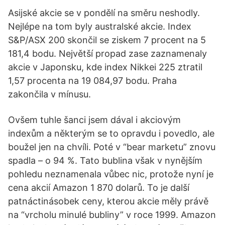
Asijské akcie se v pondělí na směru neshodly.
Nejlépe na tom byly australské akcie. Index
S&P/ASX 200 skončil se ziskem 7 procent na 5
181,4 bodu. Největší propad zase zaznamenaly
akcie v Japonsku, kde index Nikkei 225 ztratil
1,57 procenta na 19 084,97 bodu. Praha
zakončila v mínusu.
Ovšem tuhle šanci jsem dával i akciovým
indexům a některým se to opravdu i povedlo, ale
boužel jen na chvíli. Poté v “bear marketu” znovu
spadla – o 94 %. Tato bublina však v nynějším
pohledu neznamenala vůbec nic, protože nyní je
cena akcií Amazon 1 870 dolarů. To je další
patnáctinásobek ceny, kterou akcie měly právě
na “vrcholu minulé bubliny” v roce 1999. Amazon