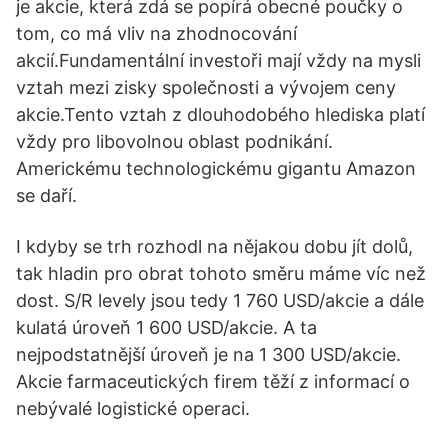
je akcie, která zdá se popírá obecné poučky o
tom, co má vliv na zhodnocování
akcií.Fundamentální investoři mají vždy na mysli
vztah mezi zisky společnosti a vývojem ceny
akcie.Tento vztah z dlouhodobého hlediska platí
vždy pro libovolnou oblast podnikání.
Americkému technologickému gigantu Amazon
se daří.
I kdyby se trh rozhodl na nějakou dobu jít dolů,
tak hladin pro obrat tohoto směru máme víc než
dost. S/R levely jsou tedy 1 760 USD/akcie a dále
kulatá úroveň 1 600 USD/akcie. A ta
nejpodstatnější úroveň je na 1 300 USD/akcie.
Akcie farmaceutických firem těží z informací o
nebývalé logistické operaci.