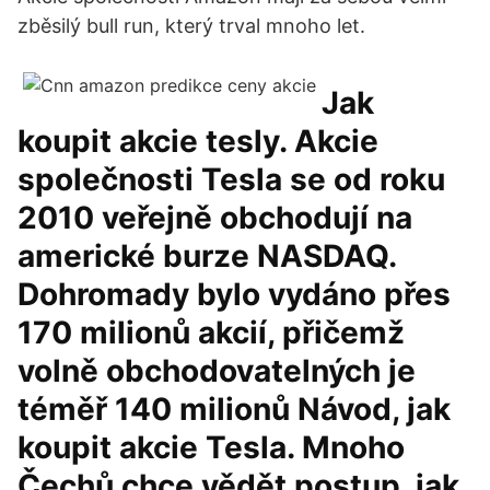
zběsilý bull run, který trval mnoho let.
Jak
koupit akcie tesly. Akcie
společnosti Tesla se od roku
2010 veřejně obchodují na
americké burze NASDAQ.
Dohromady bylo vydáno přes
170 milionů akcií, přičemž
volně obchodovatelných je
téměř 140 milionů Návod, jak
koupit akcie Tesla. Mnoho
Čechů chce vědět postup, jak