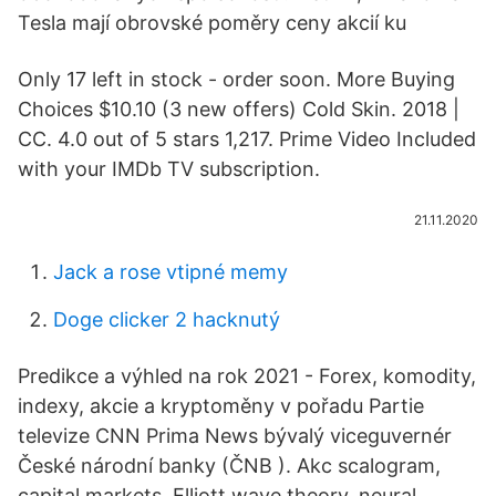
Tesla mají obrovské poměry ceny akcií ku
Only 17 left in stock - order soon. More Buying
Choices $10.10 (3 new offers) Cold Skin. 2018 |
CC. 4.0 out of 5 stars 1,217. Prime Video Included
with your IMDb TV subscription.
21.11.2020
Jack a rose vtipné memy
Doge clicker 2 hacknutý
Predikce a výhled na rok 2021 - Forex, komodity,
indexy, akcie a kryptoměny v pořadu Partie
televize CNN Prima News bývalý viceguvernér
České národní banky (ČNB ). Akc scalogram,
capital markets, Elliott wave theory, neural