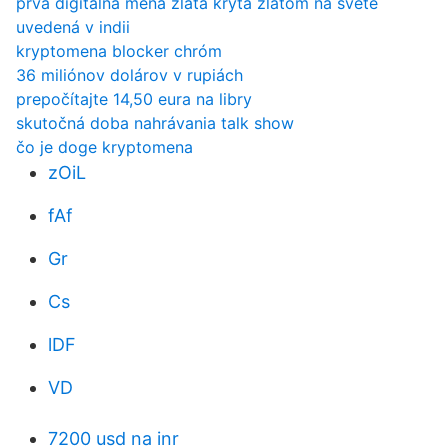
prvá digitálna mena zlata krytá zlatom na svete
uvedená v indii
kryptomena blocker chróm
36 miliónov dolárov v rupiách
prepočítajte 14,50 eura na libry
skutočná doba nahrávania talk show
čo je doge kryptomena
zOiL
fAf
Gr
Cs
lDF
VD
7200 usd na inr