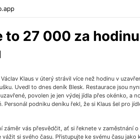
b.app
je to 27 000 za hodinu
u
Václav Klaus v úterý strávil více než hodinu v uzavře
šku. Uvedl to dnes deník Blesk. Restaurace jsou nyní 
uzavřené, povolen je jen výdej jídla přes okénko, a n
. Personál podniku deníku řekl, že si Klaus šel pro jíd
ní záměr vás přesvědčit, ať si řeknete v zaměstnání o
e vážit si svého času. Přistupujte ke svému času jako