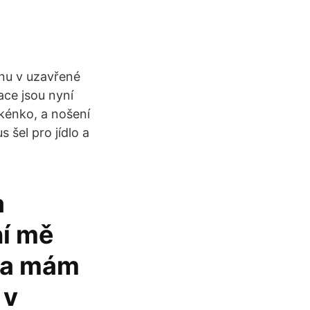
inu v uzavřené
ace jsou nyní
okénko, a nošení
 šel pro jídlo a
a
ní mě
u a mám
 v