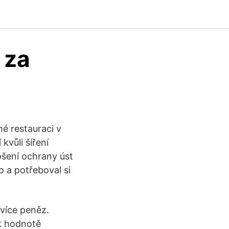
 za
né restauraci v
kvůli šíření
ošení ochrany úst
lo a potřeboval si
 více peněz.
 k hodnotě