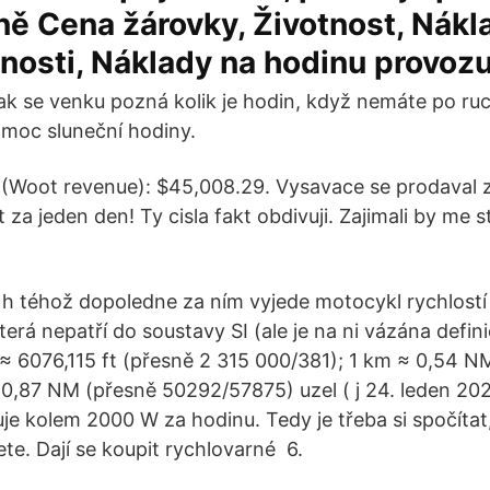
ě Cena žárovky, Životnost, Nákl
nosti, Náklady na hodinu provozu
k se venku pozná kolik je hodin, když nemáte po ru
moc sluneční hodiny.
 (Woot revenue): $45,008.29. Vysavace se prodaval 
za jeden den! Ty cisla fakt obdivuji. Zajimali by me st
 h téhož dopoledne za ním vyjede motocykl rychlostí
terá nepatří do soustavy SI (ale je na ni vázána defini
≈ 6076,115 ft (přesně 2 315 000/381); 1 km ≈ 0,54 N
 0,87 NM (přesně 50292/57875) uzel ( j 24. leden 20
je kolem 2000 W za hodinu. Tedy je třeba si spočítat,
jete. Dají se koupit rychlovarné 6.