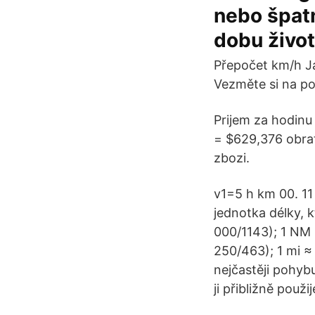
nebo špatn
dobu život
Přepočet km/h Ja
Vezměte si na po
Prijem za hodinu
= $629,376 obrat 
zbozi.
v1=5 h km 00. 11
jednotka délky, k
000/1143); 1 NM 
250/463); 1 mi ≈
nejčastěji pohybu
ji přibližně použi