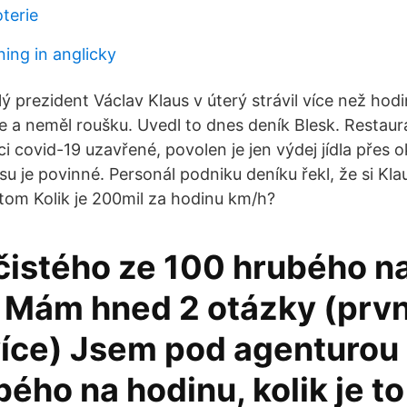
oterie
ing in anglicky
ý prezident Václav Klaus v úterý strávil více než hod
ze a neměl roušku. Uvedl to dnes deník Blesk. Restaur
ci covid-19 uzavřené, povolen je jen výdej jídla přes 
u je povinné. Personál podniku deníku řekl, že si Klaus
 tom Kolik je 200mil za hodinu km/h?
 čistého ze 100 hrubého n
 Mám hned 2 otázky (prv
více) Jsem pod agenturo
ého na hodinu, kolik je to