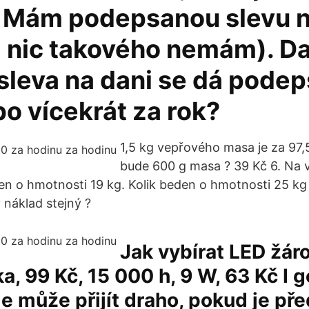
 Mám podepsanou slevu n
, nic takového nemám). Da
sleva na dani se dá podep
o vícekrát za rok?
1,5 kg vepřového masa je za 97,5
bude 600 g masa ? 39 Kč 6. Na 
n o hmotnosti 19 kg. Kolik beden o hmotnosti 25 kg
 náklad stejný ?
Jak vybírat LED žár
a, 99 Kč, 15 000 h, 9 W, 63 Kč I g
e může přijít draho, pokud je př