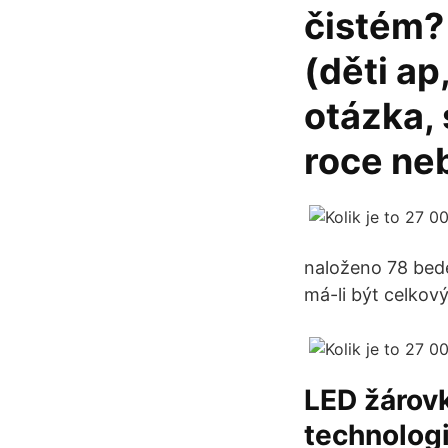
čistém?
(děti ap
otázka, 
roce neb
naloženo 78 bede
má-li být celkový
LED žárovk
technologi