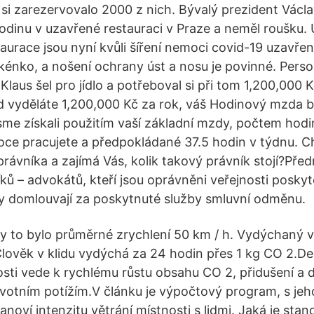
si zarezervovalo 2000 z nich. Bývalý prezident Václa
 hodinu v uzavřené restauraci v Praze a neměl roušku.
aurace jsou nyní kvůli šíření nemoci covid-19 uzavřen
 okénko, a nošení ochrany úst a nosu je povinné. Pers
 Klaus šel pro jídlo a potřeboval si při tom 1,200,000 K
 vyděláte 1,200,000 Kč za rok, váš Hodinový mzda 
sme získali použitím vaší základní mzdy, počtem hodi
oce pracujete a předpokládané 37.5 hodin v týdnu. Cht
rávníka a zajímá Vás, kolik takový právník stojí?Předně
ků – advokátů, kteří jsou oprávněni veřejnosti posky
enty domlouvají za poskytnuté služby smluvní odměnu.
by to bylo průměrné zrychlení 50 km / h. Vydýchaný 
Člověk v klidu vydýchá za 24 hodin přes 1 kg CO 2.De
sti vede k rychlému růstu obsahu CO 2, přidušení a 
votním potížím.V článku je výpočtový program, s je
noví intenzitu větrání místnosti s lidmi. Jaká je stan