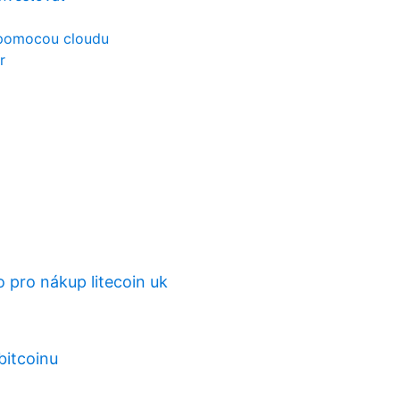
y pomocou cloudu
r
o pro nákup litecoin uk
bitcoinu