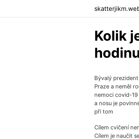
skatterjikm.we
Kolik 
hodin
Bývalý prezident 
Praze a neměl rou
nemoci covid-19 
a nosu je povinné
při tom
Cílem cvičení ne
Cílem je naučit s