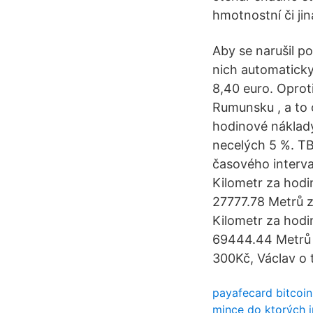
hmotnostní či ji
Aby se narušil po
nich automaticky
8,40 euro. Oprot
Rumunsku , a to 
hodinové náklady
necelých 5 %. TB
časového interva
Kilometr za hodi
27777.78 Metrů z
Kilometr za hod
69444.44 Metrů z
300Kč, Václav o t
payafecard bitcoi
mince do ktorých 