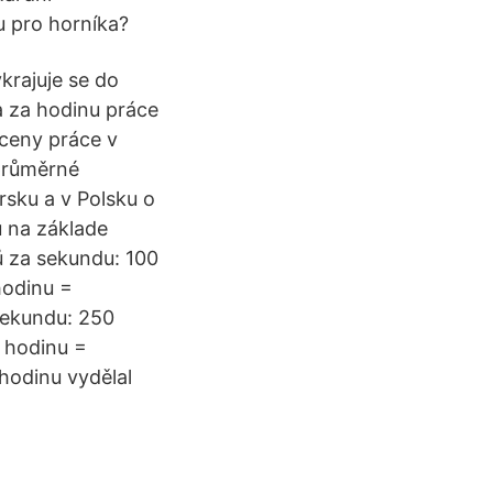
u pro horníka?
ykrajuje se do
a za hodinu práce
 ceny práce v
 průměrné
rsku a v Polsku o
u na základe
ů za sekundu: 100
hodinu =
sekundu: 250
 hodinu =
hodinu vydělal