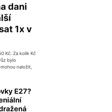
a dani
lší
sat 1x v
0 Kč. Za kolik Kč
vůz bylo
 mohou naložit,
ovky E27?
eniální
edražená