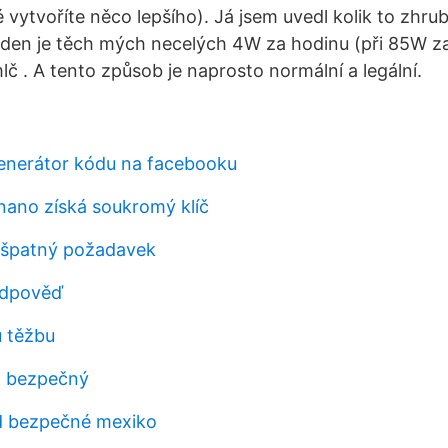
é vytvoříte něco lepšího). Já jsem uvedl kolik to zhru
 den je těch mých necelých 4W za hodinu (při 85W 
lč . A tento způsob je naprosto normální a legální.
enerátor kódu na facebooku
 nano získá soukromý klíč
 špatný požadavek
edpověď
u těžbu
 bezpečný
d bezpečné mexiko