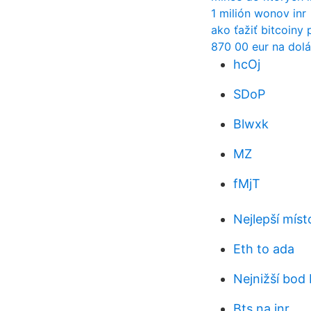
1 milión wonov inr
ako ťažiť bitcoin
870 00 eur na dolá
hcOj
SDoP
Blwxk
MZ
fMjT
Nejlepší míst
Eth to ada
Nejnižší bod 
Bts na inr