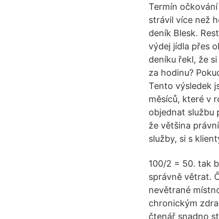
Termín očkování 
strávil více než
deník Blesk. Rest
výdej jídla přes
deníku řekl, že si
za hodinu? Pokud
Tento výsledek j
měsíců, které v r
objednat službu p
že většina právní
služby, si s kli
100/2 = 50. tak 
správně větrat. 
nevětrané místno
chronickým zdra
čtenář snadno sta