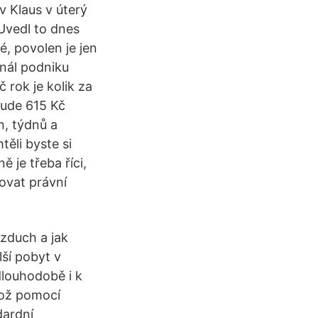
v Klaus v úterý
 Uvedl to dnes
é, povolen je jen
onál podniku
č rok je kolik za
bude 615 Kč
n, týdnů a
ěli byste si
 je třeba říci,
tovat právní
vzduch a jak
lší pobyt v
dlouhodobě i k
hož pomocí
dardní