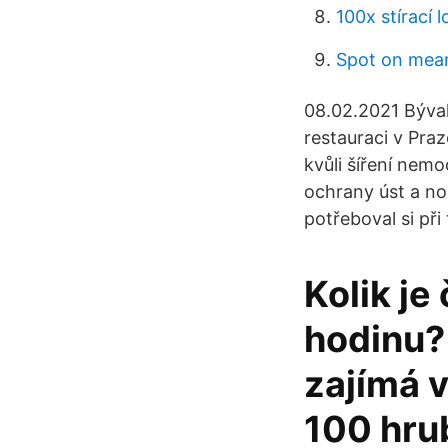
100x stírací l
Spot on mean
08.02.2021 Býval
restauraci v Pra
kvůli šíření nemo
ochrany úst a nos
potřeboval si při
Kolik je
hodinu?
zajímá 
100 hrub