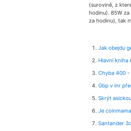
(surovině, z kter
hodinu). 85W za
za hodinu), tak m
Jak obejdu g
Hlavní kniha
Chyba 400 -
Gbp v inr př
Skrýt asicko
Je coinmama
Santander 3