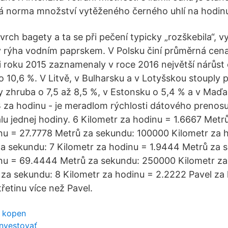
ná norma množství vytěženého černého uhlí na hodin
vrch bagety a ta se při pečení typicky „rozškebila“, v
 rýha vodním paprskem. V Polsku činí průměrná cen
i roku 2015 zaznamenaly v roce 2016 největší nárůst
o 10,6 %. V Litvě, v Bulharsku a v Lotyšskou stouply
 zhruba o 7,5 až 8,5 %, v Estonsku o 5,4 % a v Maďa
 za hodinu - je meradlom rýchlosti dátového prenos
lu jednej hodiny. 6 Kilometr za hodinu = 1.6667 Metr
nu = 27.7778 Metrů za sekundu: 100000 Kilometr za 
a sekundu: 7 Kilometr za hodinu = 1.9444 Metrů za 
inu = 69.4444 Metrů za sekundu: 250000 Kilometr za
a sekundu: 8 Kilometr za hodinu = 2.2222 Pavel za 
řetinu více než Pavel.
n kopen
investovať