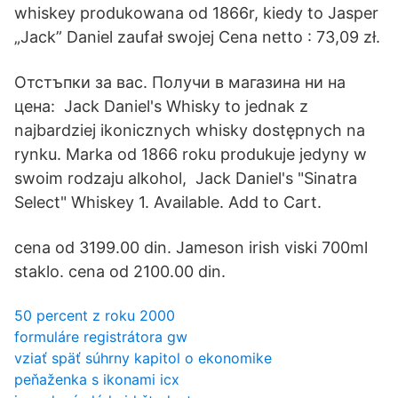
whiskey produkowana od 1866r, kiedy to Jasper
„Jack” Daniel zaufał swojej Cena netto : 73,09 zł.
Отстъпки за вас. Получи в магазина ни на
цена: Jack Daniel's Whisky to jednak z
najbardziej ikonicznych whisky dostępnych na
rynku. Marka od 1866 roku produkuje jedyny w
swoim rodzaju alkohol, Jack Daniel's "Sinatra
Select" Whiskey 1. Available. Add to Cart.
cena od 3199.00 din. Jameson irish viski 700ml
staklo. cena od 2100.00 din.
50 percent z roku 2000
formuláre registrátora gw
vziať späť súhrny kapitol o ekonomike
peňaženka s ikonami icx