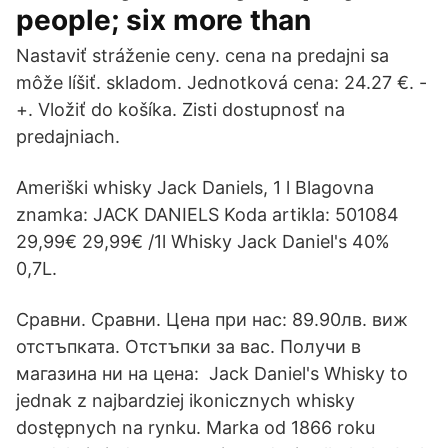
people; six more than
Nastaviť stráženie ceny. cena na predajni sa
môže líšiť. skladom. Jednotková cena: 24.27 €. -
+. Vložiť do košíka. Zisti dostupnosť na
predajniach.
Ameriški whisky Jack Daniels, 1 l Blagovna
znamka: JACK DANIELS Koda artikla: 501084
29,99€ 29,99€ /1l Whisky Jack Daniel's 40%
0,7L.
Сравни. Сравни. Цена при нас: 89.90лв. виж
отстъпката. Отстъпки за вас. Получи в
магазина ни на цена: Jack Daniel's Whisky to
jednak z najbardziej ikonicznych whisky
dostępnych na rynku. Marka od 1866 roku