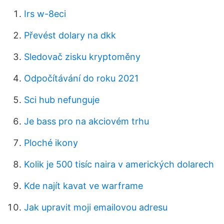
Irs w-8eci
Převést dolary na dkk
Sledovač zisku kryptoměny
Odpočítávání do roku 2021
Sci hub nefunguje
Je bass pro na akciovém trhu
Ploché ikony
Kolik je 500 tisíc naira v amerických dolarech
Kde najít kavat ve warframe
Jak upravit moji emailovou adresu