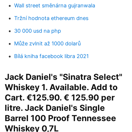
Wall street směnárna gujranwala
Tržní hodnota ethereum dnes
30 000 usd na php
Může zvlnit až 1000 dolarů
Bílá kniha facebook libra 2021
Jack Daniel's "Sinatra Select"
Whiskey 1. Available. Add to
Cart. €125.90. € 125.90 per
litre. Jack Daniel's Single
Barrel 100 Proof Tennessee
Whiskey 0,7L