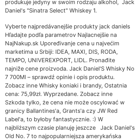
produkuje jedyny w swoim rodzaju alkohol, Jack
Daniel's "Sinatra Select" Whiskey 1.
Vyberte najpredávanejšie produkty jack daniels
Hľadajte podľa parametrov Najlacnejšie na
NajNakup.sk Upoređivanje cena u najvećim
marketima u Srbiji: IDEA, MAXI, DIS, RODA,
TEMPO, UNIVEREXPORT, LIDL. Pronađite
najniže cene proizvoda. Jack Daniel'S Whisky No
7 700Ml – sprawdź opinie i opis produktu.
Zobacz inne Whisky koniaki i brandy, Ostatnia
cena: 75,99zł. Wyprzedane. Zobacz inne
Szkoda tylko, że cena nie może oscylować w
granicy Ballantines'a, Grants'a czy JW Red
Label'a, to byłoby fantastycznie. :) W
najbliższym czasie planuję jeszcze Jack Daniel's
Old No. 7 to najpopularniejsza amerykańska