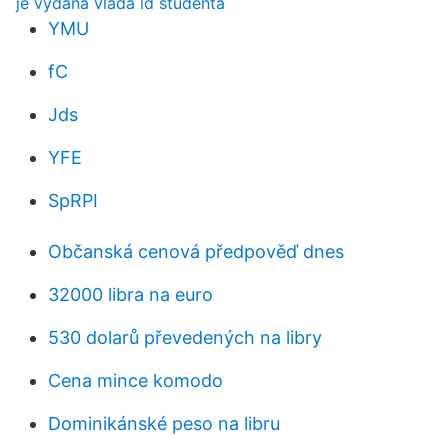
je vydaná vláda id študenta
YMU
fC
Jds
YFE
SpRPI
Občanská cenová předpověď dnes
32000 libra na euro
530 dolarů převedených na libry
Cena mince komodo
Dominikánské peso na libru