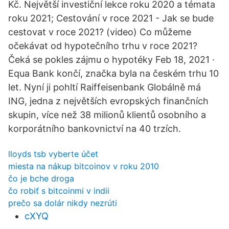
Kč. Největší investiční lekce roku 2020 a témata
roku 2021; Cestování v roce 2021 - Jak se bude
cestovat v roce 2021? (video) Co můžeme
očekávat od hypotečního trhu v roce 2021?
Čeká se pokles zájmu o hypotéky Feb 18, 2021 ·
Equa Bank končí, značka byla na českém trhu 10
let. Nyní ji pohltí Raiffeisenbank Globálně má
ING, jedna z největších evropských finančních
skupin, více než 38 milionů klientů osobního a
korporátního bankovnictví na 40 trzích.
lloyds tsb vyberte účet
miesta na nákup bitcoinov v roku 2010
čo je bche droga
čo robiť s bitcoinmi v indii
prečo sa dolár nikdy nezrúti
cXYQ