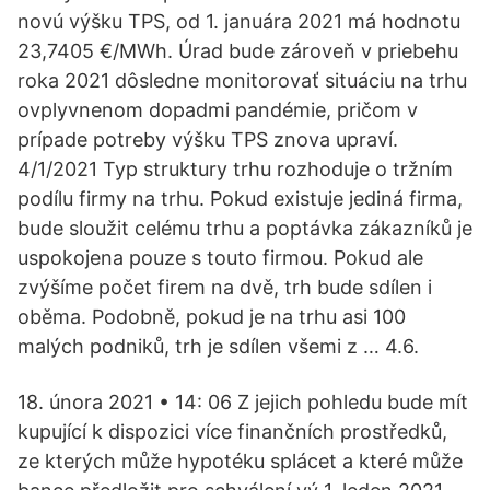
novú výšku TPS, od 1. januára 2021 má hodnotu
23,7405 €/MWh. Úrad bude zároveň v priebehu
roka 2021 dôsledne monitorovať situáciu na trhu
ovplyvnenom dopadmi pandémie, pričom v
prípade potreby výšku TPS znova upraví.
4/1/2021 Typ struktury trhu rozhoduje o tržním
podílu firmy na trhu. Pokud existuje jediná firma,
bude sloužit celému trhu a poptávka zákazníků je
uspokojena pouze s touto firmou. Pokud ale
zvýšíme počet firem na dvě, trh bude sdílen i
oběma. Podobně, pokud je na trhu asi 100
malých podniků, trh je sdílen všemi z … 4.6.
18. února 2021 • 14: 06 Z jejich pohledu bude mít
kupující k dispozici více finančních prostředků,
ze kterých může hypotéku splácet a které může