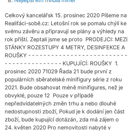
Nejlepší eth nvidia miner
Celkový kancelářsk 15. prosinec 2020 Píšeme na
Realiťáci-sobě.cz: Letošní rok se pomalu chýlí ke
svému závěru a připravují se plány a výhledy na
rok příští. Zeptali jsme se proto PRODEJCI: MEZI
STÁNKY ROZESTUPY 4 METRY, DESINFEKCE A
ROUŠKY - - - - - - - - - - - - - - - - - - - - - - - - - -
- - - - - - - - - - - - - - - KUPUJÍCÍ: ROUŠKY 1.
prosinec 2020 71029 Řada 21 bude první z
populárních sběratelské minifigury série z roku
2021. Bude obsahovat méně minifigures, než je
obvyklé, pouze 12 Pouze v případě
nepředvídatelných změn trhu a nebo dlouhé
nedostupnosti zboží, Pokud je k dodání jen část
zboží, bude kupující dotázán, zda má zájem o
24. květen 2020 Pro nemovitosti nabyté v