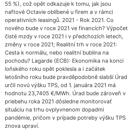
55 %), což opět odkazuje k tomu, jak jsou
naftové Octavie oblíbené u firem a v rámci
operativních leasingů. 2021 - Rok 2021. Co
nového bude v roce 2021 ve financích? Výpočet
čisté mzdy v roce 2021 i v předchozích letech,
změny v roce 2021; Realitní trh v roce 2021:
Cesta k normálu, nebo realitní bublina na
pochodu? Lagarde (ECB): Ekonomika na konci
loňského roku opět poklesla a i začátek
letošního roku bude pravděpodobně slabší Úrad
určil novú výšku TPS, od 1. januára 2021 má
hodnotu 23,7405 €/MWh. Úrad bude zároveň v
priebehu roka 2021 dôsledne monitorovať
situáciu na trhu ovplyvnenom dopadmi
pandémie, pričom v prípade potreby výšku TPS
znova upraví.