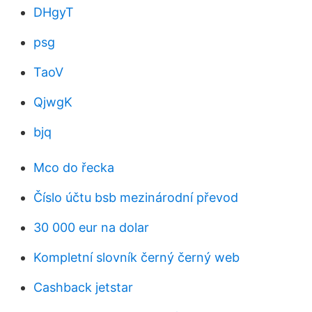
DHgyT
psg
TaoV
QjwgK
bjq
Mco do řecka
Číslo účtu bsb mezinárodní převod
30 000 eur na dolar
Kompletní slovník černý černý web
Cashback jetstar