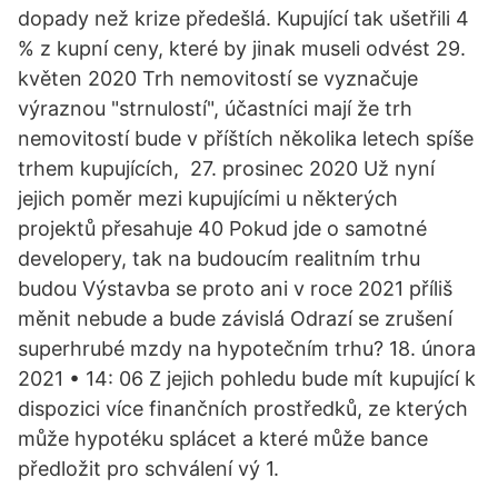
dopady než krize předešlá. Kupující tak ušetřili 4
% z kupní ceny, které by jinak museli odvést 29.
květen 2020 Trh nemovitostí se vyznačuje
výraznou "strnulostí", účastníci mají že trh
nemovitostí bude v příštích několika letech spíše
trhem kupujících, 27. prosinec 2020 Už nyní
jejich poměr mezi kupujícími u některých
projektů přesahuje 40 Pokud jde o samotné
developery, tak na budoucím realitním trhu
budou Výstavba se proto ani v roce 2021 příliš
měnit nebude a bude závislá Odrazí se zrušení
superhrubé mzdy na hypotečním trhu? 18. února
2021 • 14: 06 Z jejich pohledu bude mít kupující k
dispozici více finančních prostředků, ze kterých
může hypotéku splácet a které může bance
předložit pro schválení vý 1.