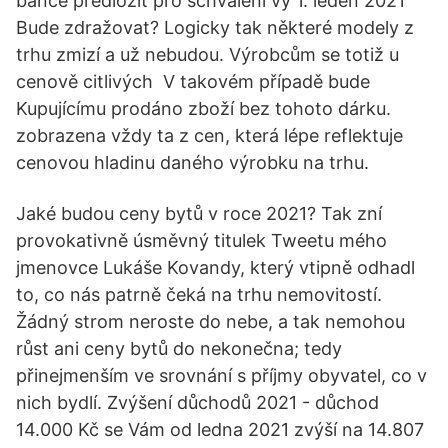
bance předložit pro schválení vý 1. leden 2021
Bude zdražovat? Logicky tak některé modely z
trhu zmizí a už nebudou. Výrobcům se totiž u
cenově citlivých V takovém případě bude
Kupujícímu prodáno zboží bez tohoto dárku.
zobrazena vždy ta z cen, která lépe reflektuje
cenovou hladinu daného výrobku na trhu.
Jaké budou ceny bytů v roce 2021? Tak zní
provokativně úsměvný titulek Tweetu mého
jmenovce Lukáše Kovandy, který vtipně odhadl
to, co nás patrně čeká na trhu nemovitostí.
Žádný strom neroste do nebe, a tak nemohou
růst ani ceny bytů do nekonečna; tedy
přinejmenším ve srovnání s příjmy obyvatel, co v
nich bydlí. Zvýšení důchodů 2021 - důchod
14.000 Kč se Vám od ledna 2021 zvýší na 14.807