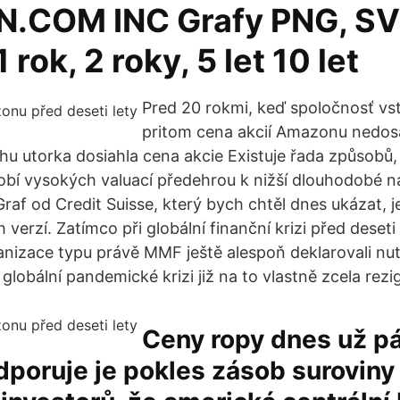
.COM INC Grafy PNG, SV
 rok, 2 roky, 5 let 10 let
Pred 20 rokmi, keď spoločnosť vst
pritom cena akcií Amazonu nedos
hu utorka dosiahla cena akcie Existuje řada způsobů, 
dobí vysokých valuací předehrou k nižší dlouhodobé n
raf od Credit Suisse, který bych chtěl dnes ukázat, j
 verzí. Zatímco při globální finanční krizi před deseti l
nizace typu právě MMF ještě alespoň deklarovali nu
 globální pandemické krizi již na to vlastně zcela rezig
Ceny ropy dnes už 
dporuje je pokles zásob suroviny