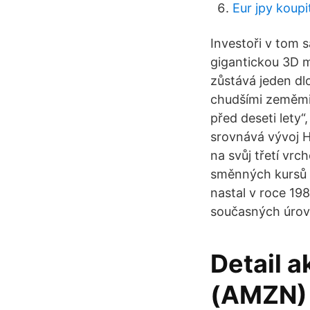
Eur jpy koup
Investoři v tom 
gigantickou 3D m
zůstává jeden dl
chudšími zeměmi 
před deseti lety“
srovnává vývoj H
na svůj třetí vr
směnných kursů a
nastal v roce 1980
současných úrov
Detail
(AMZN) -