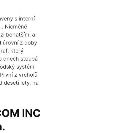
veny s interní
v … Nicméně
zi bohatšími a
d úrovní z doby
raf, který
to dnech stoupá
woodský systém
První z vrcholů
d deseti lety, na
COM INC
.