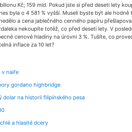
ilionu Kč; 159 mld. Pokud jste si před deseti lety koupi
nes byla o 4 581 % vyšší. Museli byste být ale hodně t
c nedělo a cena jablečného cenného papíru přešlapova
daleka nekoupíte totéž, co před deseti lety. V posled
becné cenové hladiny na úrovni 3 %. Tušíte, co prove
lná inflace za 10 let?
 v naiře
ory gordano highbridge
olar na historii filipínského pesa
00
chlé a hlasité dcery