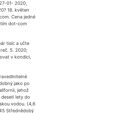
27-01- 2020,
20? 18. květen
.com. Cena jedné
nutím dot-com
ár tisíc a učte
reč. 5. 2020;
vat v kondici,
ravedlnitelné
odobný jako po
ifornii, jehož
deseti lety do
řskou vodou. (4,6
ř 45 Střednědobý