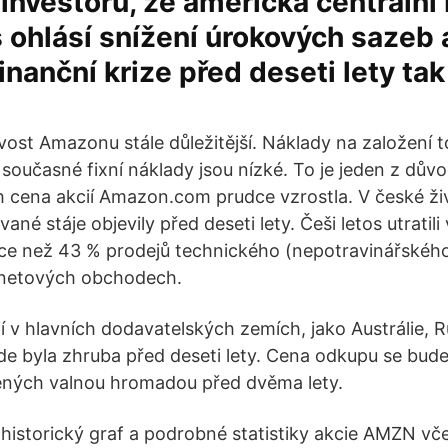
investorů, že americká centrální
 ohlásí snížení úrokových sazeb 
inanční krize před deseti lety tak
vost Amazonu stále důležitější. Náklady na založení t
současné fixní náklady jsou nízké. To je jeden z důvo
h cena akcií Amazon.com prudce vzrostla. V české ž
vané stáje objevily před deseti lety. Češi letos utratil
Více než 43 % prodejů technického (nepotravinářskéh
ernetových obchodech.
í v hlavních dodavatelských zemích, jako Austrálie, 
kde byla zhruba před deseti lety. Cena odkupu se bud
ených valnou hromadou před dvěma lety.
 historický graf a podrobné statistiky akcie AMZN vče