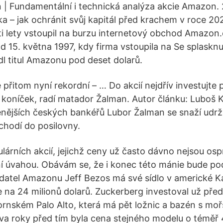
| Fundamentální i technická analýza akcie Amazon. 
ika – jak ochránit svůj kapitál před krachem v roce 20
i lety vstoupil na burzu internetový obchod Amazon
 15. května 1997, kdy firma vstoupila na Se splask
dl titul Amazonu pod deset dolarů.
přitom nyní rekordní – … Do akcií nejdřív investujte p
í koníček, radí matador Žalman. Autor článku: Luboš K
nějších českých bankéřů Lubor Žalman se snaží udržo
 chodí do posilovny.
lárních akcií, jejichž ceny už často dávno nejsou osp
í úvahou. Obávám se, že i konec této mánie bude p
datel Amazonu Jeff Bezos má své sídlo v americké Kal
 na 24 milionů dolarů. Zuckerberg investoval už před 
ifornském Palo Alto, která má pět ložnic a bazén s mo
dva roky před tím byla cena stejného modelu o témě