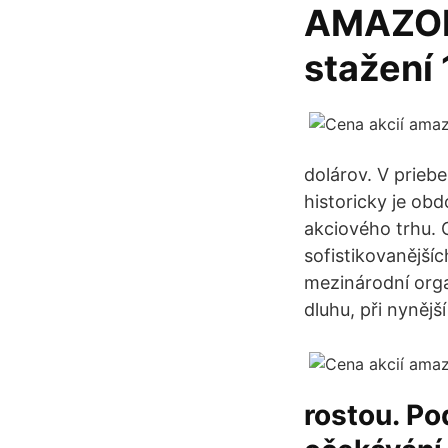
AMAZON
stažení 1
dolárov. V priebe
historicky je ob
akciového trhu. G
sofistikovanějších
mezinárodní orga
dluhu, při nynější
rostou. Po