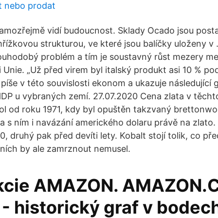
it nebo prodat
samozřejmě vidí budoucnost. Sklady Ocado jsou posta
řížkovou strukturou, ve které jsou balíčky uloženy 
ouhodobý problém a tím je soustavný růst mezery me
Unie. „Už před virem byl italský produkt asi 10 % po
, píše v této souvislosti ekonom a ukazuje následující g
DP u vybraných zemí. 27.07.2020 Cena zlata v těch
chol od roku 1971, kdy byl opuštěn takzvaný bretton
 s ním i navázání amerického dolaru právě na zlato. 
, druhý pak před devíti lety. Kobalt stojí tolik, co pře
ních by ale zamrznout nemusel.
 akcie AMAZON. AMAZON.
 historický graf v bodech