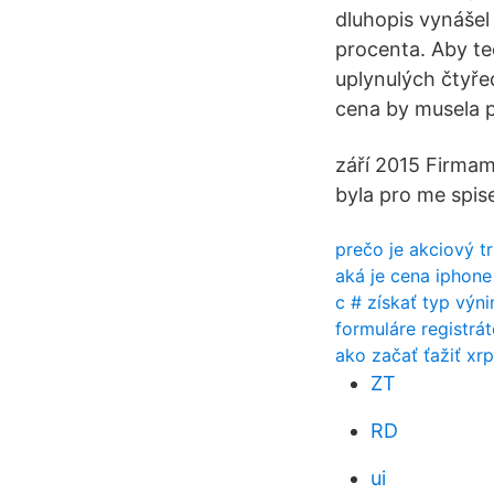
dluhopis vynášel 
procenta. Aby t
uplynulých čtyřec
cena by musela p
září 2015 Firmam
byla pro me spise
prečo je akciový 
aká je cena iphone
c # získať typ výn
formuláre registrá
ako začať ťažiť xrp
ZT
RD
ui