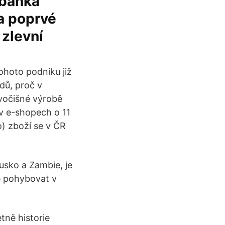
 banka
a poprvé
 zlevní
ohoto podniku již
dů, proč v
ivočišné výrobě
i v e-shopech o 11
o) zboží se v ČR
Rusko a Zambie, je
e pohybovat v
tně historie