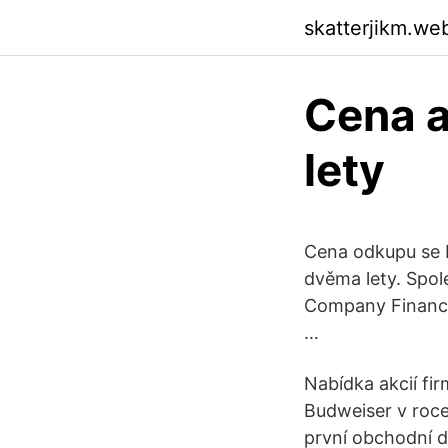
skatterjikm.we
Cena a
lety
Cena odkupu se 
dvěma lety. Spol
Company Financia
…
Nabídka akcií fi
Budweiser v roce
první obchodní d