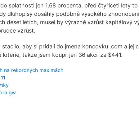
do splatnosti jen 1,68 procenta, před čtyřiceti lety to
edy dluhopisy dosáhly podobně vysokého zhodnocení
h desetiletích, musel by výrazně vzrůst kapitálový vý
rudce vzrůst.
 stacilo, aby si pridali do jmena koncovku .com a je
 loterie, takze jsem koupil jen 36 akcii za $441.
trh na rekordných maximách
 11
imky
tora gw