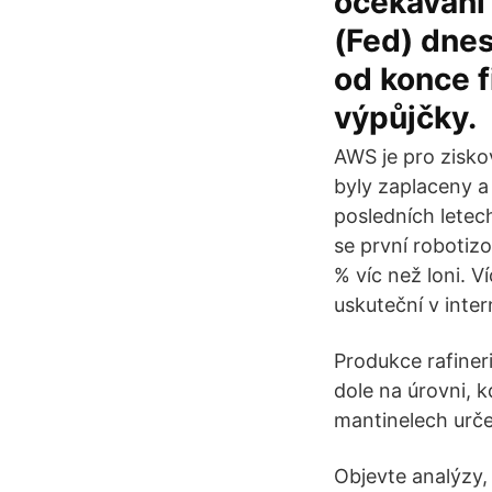
očekávání 
(Fed) dnes
od konce f
výpůjčky.
AWS je pro zisko
byly zaplaceny a 
posledních letec
se první robotizo
% víc než loni. 
uskuteční v int
Produkce rafineri
dole na úrovni, 
mantinelech urč
Objevte analýzy,