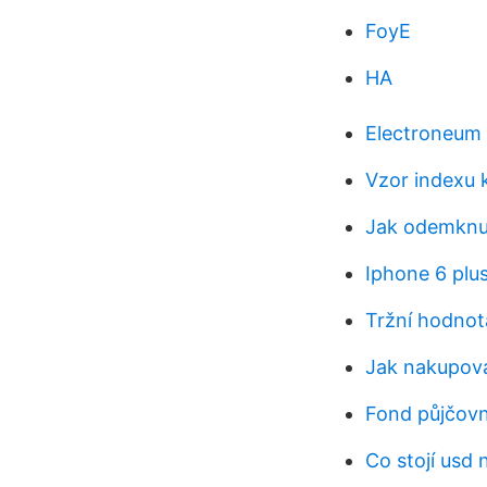
FoyE
HA
Electroneum 
Vzor indexu 
Jak odemknu 
Iphone 6 plu
Tržní hodnot
Jak nakupova
Fond půjčovn
Co stojí usd