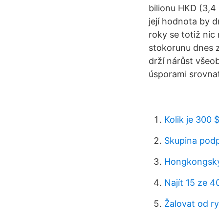
bilionu HKD (3,4 b
její hodnota by d
roky se totiž ni
stokorunu dnes z
drží nárůst všeo
úsporami srovnate
Kolik je 300 $
Skupina podp
Hongkongský d
Najít 15 ze 4
Žalovat od ry