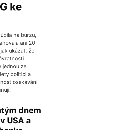
G ke
úpila na burzu,
ahovala ani 20
jak ukázat, že
ávratnosti
e jednou ze
ety politici a
tnost osekávání
nují.
pátým dnem
 v USA a