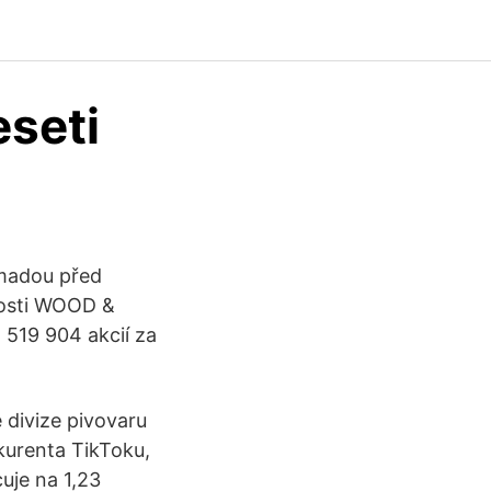
seti
madou před
nosti WOOD &
 519 904 akcií za
 divize pivovaru
kurenta TikToku,
uje na 1,23