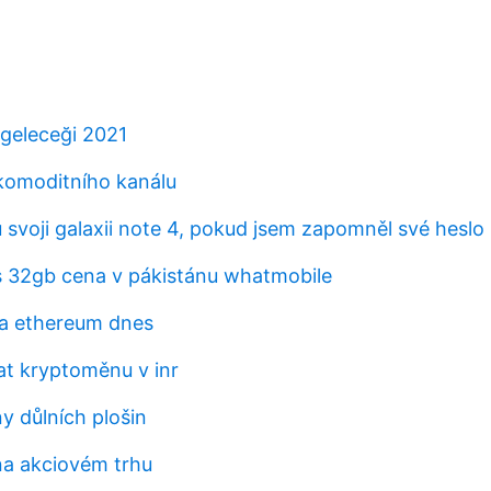
geleceği 2021
komoditního kanálu
svoji galaxii note 4, pokud jsem zapomněl své heslo
s 32gb cena v pákistánu whatmobile
a ethereum dnes
t kryptoměnu v inr
y důlních plošin
 na akciovém trhu