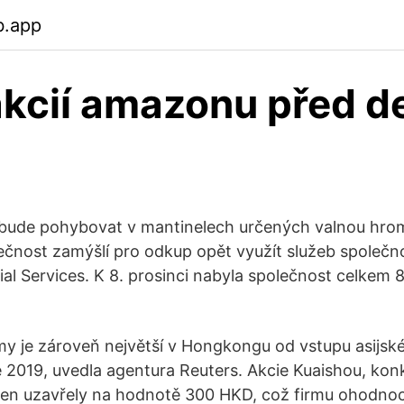
b.app
kcií amazonu před de
bude pohybovat v mantinelech určených valnou hro
ečnost zamýšlí pro odkup opět využít služeb společ
l Services. K 8. prosinci nabyla společnost celkem 8
rmy je zároveň největší v Hongkongu od vstupu asijské
 2019, uvedla agentura Reuters. Akcie Kuaishou, kon
en uzavřely na hodnotě 300 HKD, což firmu ohodnoc