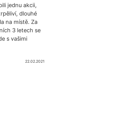
li jednu akcii,
rpěliví, dlouhé
la na místě. Za
ních 3 letech se
de s vašimi
22.02.2021