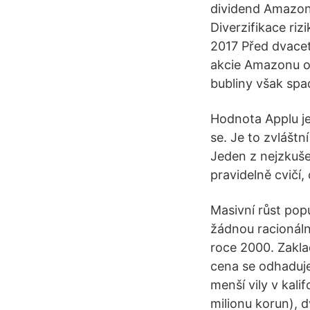
dividend Amazon 
Diverzifikace riz
2017 Před dvacet
akcie Amazonu od
bubliny však spa
Hodnota Applu je 
se. Je to zvláštn
Jeden z nejzkuše
pravidelně cvičí,
Masivní růst popu
žádnou racionáln
roce 2000. Zakla
cena se odhaduje
menší vily v kal
milionu korun), 