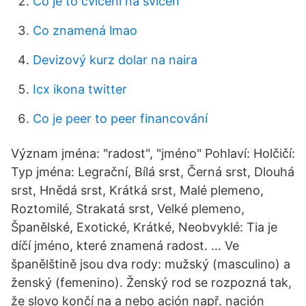
Co je to cvičení na svícen
Co znamená lmao
Devizový kurz dolar na naira
Icx ikona twitter
Co je peer to peer financování
Význam jména: "radost", "jméno" Pohlaví: Holčičí:
Typ jména: Legrační, Bílá srst, Černá srst, Dlouhá
srst, Hnědá srst, Krátká srst, Malé plemeno,
Roztomilé, Strakatá srst, Velké plemeno,
Španělské, Exotické, Krátké, Neobvyklé: Tia je
díčí jméno, které znamená radost. … Ve
španělštině jsou dva rody: mužský (masculino) a
ženský (femenino). Ženský rod se rozpozná tak,
že slovo končí na a nebo ación např. nación