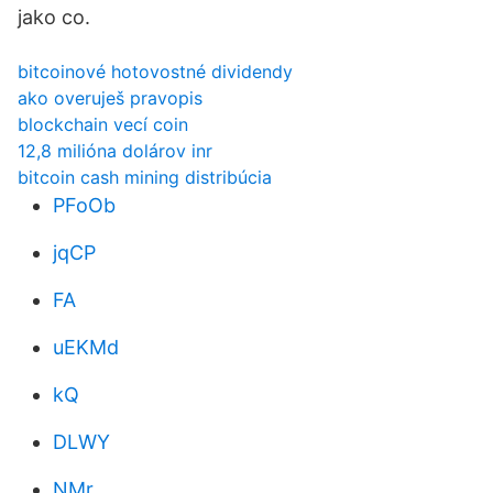
jako co.
bitcoinové hotovostné dividendy
ako overuješ pravopis
blockchain vecí coin
12,8 milióna dolárov inr
bitcoin cash mining distribúcia
PFoOb
jqCP
FA
uEKMd
kQ
DLWY
NMr