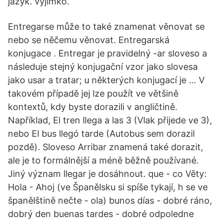
jazyk. výjimko.
Entregarse může to také znamenat věnovat se
nebo se něčemu věnovat. Entregarská
konjugace . Entregar je pravidelný -ar sloveso a
následuje stejný konjugační vzor jako slovesa
jako usar a tratar; u některých konjugací je … V
takovém případě jej lze použít ve většině
kontextů, kdy byste dorazili v angličtině.
Například, El tren llega a las 3 (Vlak přijede ve 3),
nebo El bus llegó tarde (Autobus sem dorazil
pozdě). Sloveso Arribar znamená také dorazit,
ale je to formálnější a méně běžně používané.
Jiný význam llegar je dosáhnout. que - co Věty:
Hola - Ahoj (ve Španělsku si spíše tykají, h se ve
španělštině nečte - ola) bunos días - dobré ráno,
dobrý den buenas tardes - dobré odpoledne